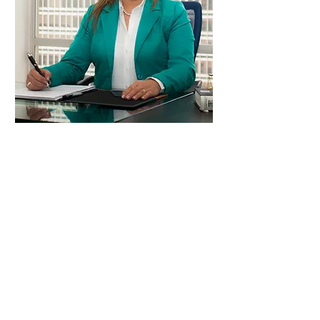
Sonia Rocío
Gómez Guerrero
Directora Conexión Familia
Derecho de familia
Magister en Asesoría Familiar y Gestión de Programas
para la familia,
Abogada Conciliadora.
Leer más