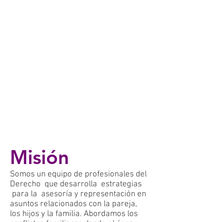
Víctor Alfonso
Orozco Collazos
Derecho Penal y Disciplinario
Especialista en Derecho Penal y casación penal.
Abogado litigante.
Misión
Somos un equipo de profesionales del
Derecho que desarrolla estrategias
para la asesoría y representación en
asuntos relacionados con la pareja,
los hijos y la familia. Abordamos los