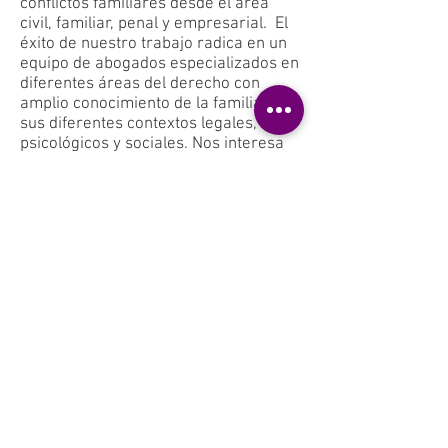
conflictos familiares desde el área
civil, familiar, penal y empresarial. El
éxito de nuestro trabajo radica en un
equipo de abogados especializados en
diferentes áreas del derecho con
amplio conocimiento de la familia y
sus diferentes contextos legales,
psicológicos y sociales. Nos interesa
el empoderamiento de nuestros
consultantes, la satisfacción de sus
derechos y la solución efectiva de sus
conflictos.
Visión
Constituirnos en una organización
competitiva y reconocida a nivel
nacional e internacional en la
prestación de servicios jurídicos
integrales para las familias. Atender
las necesidades de nuestros
consultantes a nivel preventivo, en