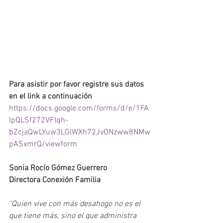
Para asistir por favor registre sus datos 
en el link a continuación 
https://docs.google.com/forms/d/e/1FA
IpQLSf272VFIqh-
bZcjaQwLYuw3LGlWXh72JvONzww8NMw
pASxmrQ/viewform
Sonia Rocío Gómez Guerrero
Directora Conexión Familia
"Quien vive con más desahogo no es el 
que tiene más, sino el que administra 